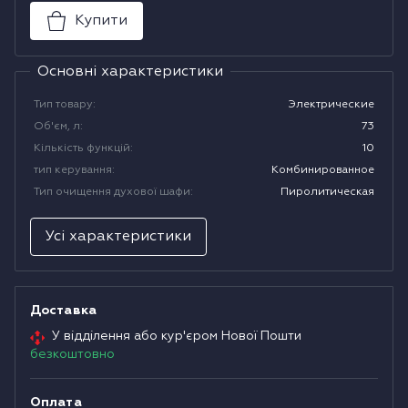
Купити
Водонагрівачі
Основні характеристики
Сушильні машини
Тип товару
:
Электрические
Об'єм, л
:
73
Кількість функцій
:
10
тип керування
:
Комбинированное
Тип очищення духової шафи
:
Пиролитическая
Усі характеристики
Доставка
У відділення або кур'єром Нової Пошти
безкоштовно
Оплата