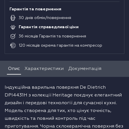
Гарантія та повернення
30
днів
обмін/повернення
Гарантія справедливої ціни
36
місяців
Гарантія та повернення
120
місяців
окрема гарантія на компресор
Опис
Характеристики
Документація
Індукційна варильна поверхня De Dietrich
DPI4431H з колекції Heritage поєднує елегантний
дизайн і передові технології для сучасної кухні.
Модель створена для тих, хто цінує точність,
швидкість та повний контроль під час
приготування. Чорна склокерамічна поверхня без