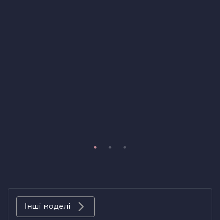
Холодильники
Духові шафи
Парові шафи
Мікрохвильові печі
Висувні ящики
Вакууматори
Кавоварки
Аксесуари до великої побутової техніки
Інші моделі
Поверхні з вбудованою витяжкою