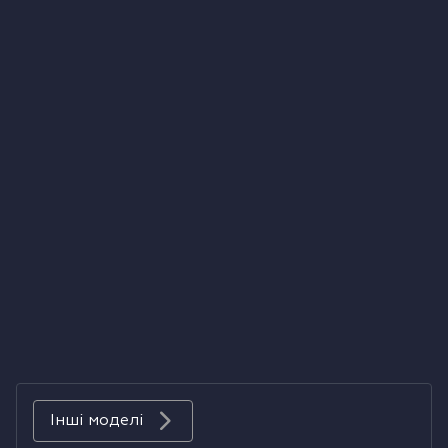
Холодильники
Духові шафи
Парові шафи
Мікрохвильові печі
Висувні ящики
Вакууматори
Кавоварки
Аксесуари до великої побутової техніки
Інші моделі
Поверхні з вбудованою витяжкою