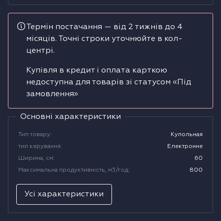
Водонагрівачі
Термін постачання — від 2 тижнів до 4
місяців. Точні строки уточнюйте в кол-
Сушильні машини
центрі.
Купівля в кредит і оплата карткою
недоступна для товарів зі статусом «Під
замовлення»
Основні характеристики
Тип товару
:
Купольная
тип керування
:
Електронне
Ширина, см
:
60
Максимальна продуктивність, м3/год
:
800
Усі характеристики