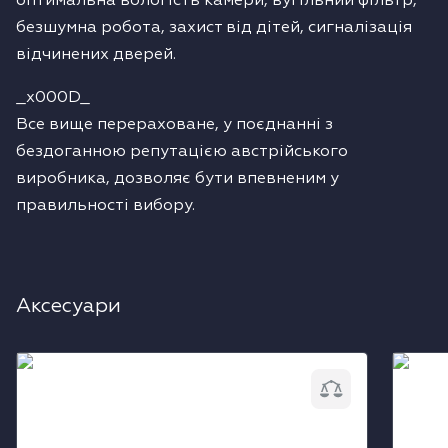
оптимальна вологість камери, вугільний фільтр,
безшумна робота, захист від дітей, сигналізація
відчинених дверей.
_x000D_
Все вище перераховане, у поєднанні з
бездоганною репутацією австрійського
виробника, дозволяє бути впевненим у
правильності вибору.
Аксесуари
Повітряний фільтр Liebherr FreshAir
Засіб 
9881291
Liebhe