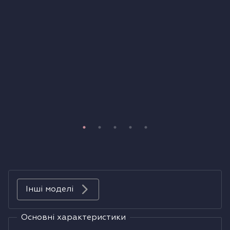
Холодильники
Духові шафи
Парові шафи
Мікрохвильові печі
Висувні ящики
Вакууматори
Кавоварки
Інші моделі
Аксесуари до великої побутової техніки
Основні характеристики
Поверхні з вбудованою витяжкою