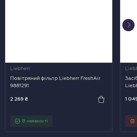
Liebherr
Lieb
Повітряний фільтр Liebherr FreshAir
Засі
9881291
Lieb
2 269
₴
1 04
В наявності