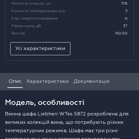
Місткість пляшок, шт.
:
178
Водонагрівачі
Кількість температурних зон
:
3
Клас енергоспоживання
:
A
Рівень шуму, дБ
:
37
Сушильні машини
Висота
:
192.00
Усі характеристики
Опис
Характеристики
Документація
Модель, особливості
Винна шафа Liebherr WTes 5872 розроблена для
великих колекцій вина, що потребують різних
температурних режимів. Шафа має три різні