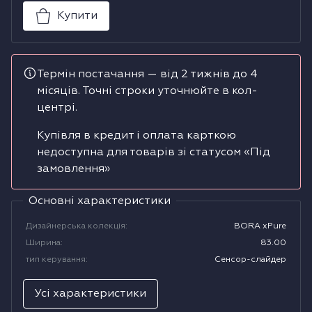
Купити
Водонагрівачі
Сушильні машини
Термін постачання — від 2 тижнів до 4
місяців. Точні строки уточнюйте в кол-
центрі.
Купівля в кредит і оплата карткою
недоступна для товарів зі статусом «Під
замовлення»
Основні характеристики
Дизайнерська колекція
:
BORA xPure
Ширина
:
83.00
тип керування
:
Сенсор-слайдер
Усі характеристики