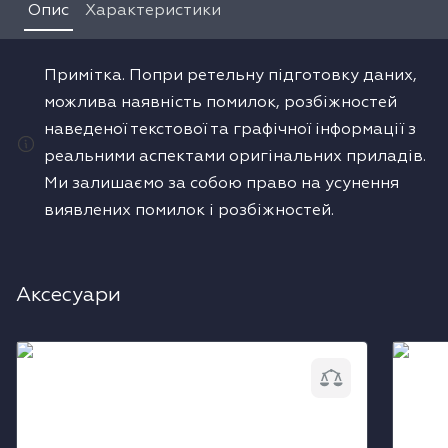
Опис
Характеристики
Примітка. Попри ретельну підготовку даних,
можлива наявність помилок, розбіжностей
наведеної текстової та графічної інформації з
реальними аспектами оригінальних приладів.
Ми залишаємо за собою право на усунення
виявлених помилок і розбіжностей.
Аксесуари
Коліно горизонтальне Ecotube 90° Bora
Коліно
EFBH90/1
EFBV9