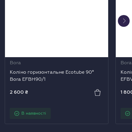
Bora
Bora
Коліно горизонтальне Ecotube 90°
Колі
Bora EFBH90/1
EFB
2 600
₴
1 80
В наявності