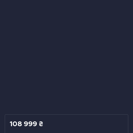
Холодильники
Духові шафи
Парові шафи
Мікрохвильові печі
Висувні ящики
Вакууматори
Кавоварки
Аксесуари до великої побутової техніки
108 999
₴
Поверхні з вбудованою витяжкою