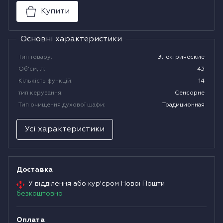
Купити
Водонагрівачі
Основні характеристики
Сушильні машини
Тип товару
:
Электрические
Об'єм, л
:
43
Кількість функцій
:
14
тип керування
:
Сенсорне
Тип очищення духової шафи
:
Традиционная
Усі характеристики
Доставка
У відділення або кур'єром Нової Пошти
безкоштовно
Оплата