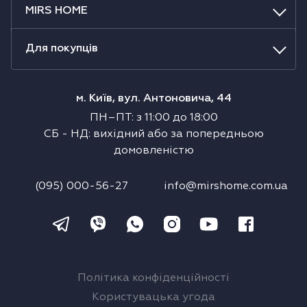
MIRS HOME
Холодильники
Духові шафи
Для покупців
Парові шафи
м. Київ, вул. Антоновича, 44
ПН–ПТ
:
з
11:00
до
18:00
Мікрохвильові печі
СБ
-
НД
:
вихідний або за попередньою
домовленістю
Висувні ящики
(095) 000-56-27
info@mirshome.com.ua
Вакууматори
Кавоварки
Аксесуари до великої побутової техніки
Політика конфіденційності
Поверхні з вбудованою витяжкою
Користувацька угода