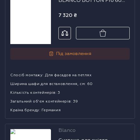
BLANCO BOTTON Pro 60
BOTTON Pro 60
Automatic
Automatic
7 320
₴
Під замовлення
Спосіб монтажу
:
Для фасадов на петлях
Ширина шафи для встановлення, см
:
60
Кількість контейнерів
:
3
Загальний об'єм контейнерів
:
39
Країна бренду
:
Германия
Blanco
Система для