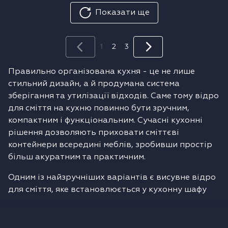
Показати ще
1
2
3
Правильно організована кухня - це не лише
стильний дизайн, а й продумана система
зберігання та утилізації відходів. Саме тому відро
для сміття на кухню повинно бути зручним,
компактним і функціональним. Сучасні кухонні
рішення дозволяють приховати сміттєві
контейнери всередині меблів, зробивши простір
більш акуратним та практичним.
Одним із найзручніших варіантів є висувне відро
для сміття, яке встановлюється у кухонну шафу
або тумбу під мийкою. Таке відро для сміття на
кухню висувне легко відкривається разом із
дверцятами та забезпечує швидкий доступ до