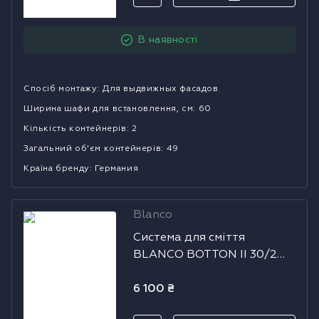
Водонагрівачі
В наявності
Сушильні машини
Спосіб монтажу
:
Для выдвижных фасадов
Ширина шафи для встановлення, см
:
60
Кількість контейнерів
:
2
Загальний об'єм контейнерів
:
49
Країна бренду
:
Германия
Blanco
Система для
Система для сміття
сміття BLANCO
BLANCO BOTTON II 30/2
BOTTON II 30/2
Manual
Manual
6 100
₴