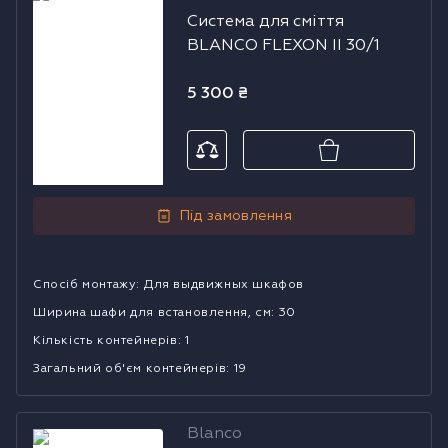
Система для сміття
сміття BLANCO
BLANCO FLEXON II 30/1
FLEXON II 30/1
5 300
₴
Під замовлення
Спосіб монтажу
:
Для выдвижных шкафов
Ширина шафи для встановлення, см
:
30
Кількість контейнерів
:
1
Загальний об'єм контейнерів
:
19
Blanco
Система для