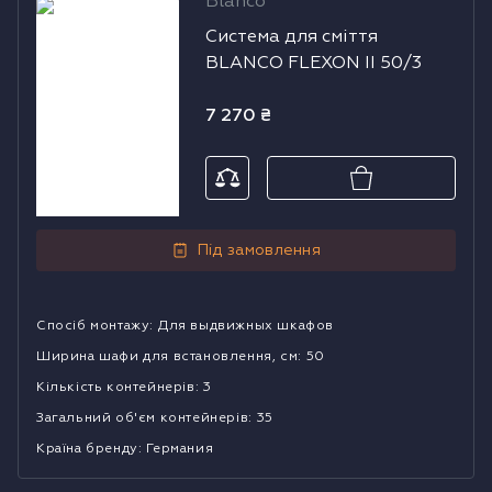
Blanco
Система для
Система для сміття
сміття BLANCO
BLANCO FLEXON II 50/3
FLEXON II 50/3
7 270
₴
Під замовлення
Спосіб монтажу
:
Для выдвижных шкафов
Ширина шафи для встановлення, см
:
50
Кількість контейнерів
:
3
Загальний об'єм контейнерів
:
35
Країна бренду
:
Германия