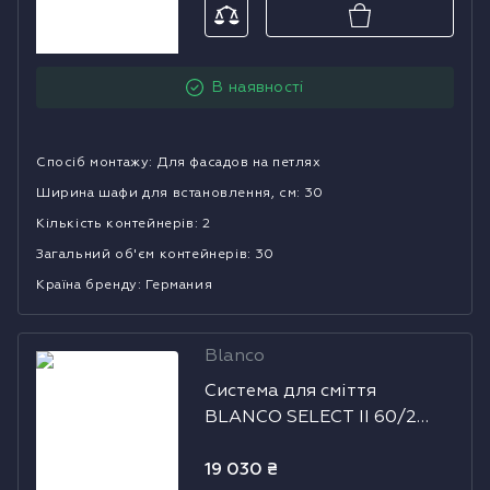
В наявності
Спосіб монтажу
:
Для фасадов на петлях
Ширина шафи для встановлення, см
:
30
Кількість контейнерів
:
2
Загальний об'єм контейнерів
:
30
Країна бренду
:
Германия
Blanco
Система для
Система для сміття
сміття BLANCO
BLANCO SELECT II 60/2
SELECT II 60/2
Orga
Orga
19 030
₴