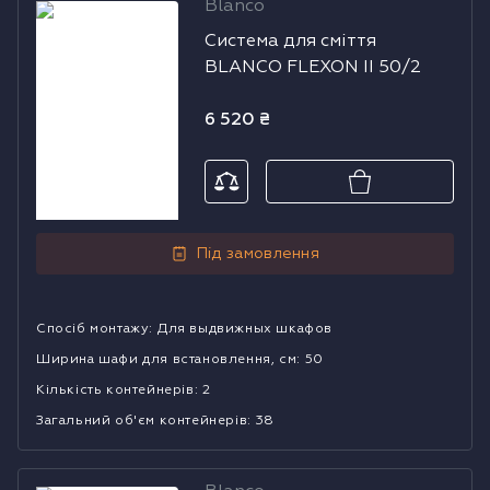
Blanco
Система для
Система для сміття
сміття BLANCO
BLANCO FLEXON II 50/2
FLEXON II 50/2
6 520
₴
Під замовлення
Спосіб монтажу
:
Для выдвижных шкафов
Ширина шафи для встановлення, см
:
50
Кількість контейнерів
:
2
Загальний об'єм контейнерів
:
38