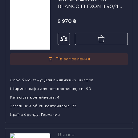
сміття BLANCO
BLANCO FLEXON II 90/4
FLEXON II 90/4
Low
Low
9 970
₴
Під замовлення
Спосіб монтажу
:
Для выдвижных шкафов
Ширина шафи для встановлення, см
:
90
Кількість контейнерів
:
4
Загальний об'єм контейнерів
:
73
Країна бренду
:
Германия
Blanco
Система для