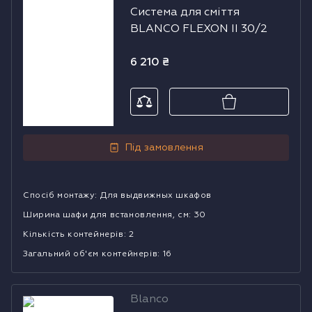
Система для сміття
сміття BLANCO
BLANCO FLEXON II 30/2
FLEXON II 30/2
6 210
₴
Під замовлення
Спосіб монтажу
:
Для выдвижных шкафов
Ширина шафи для встановлення, см
:
30
Кількість контейнерів
:
2
Загальний об'єм контейнерів
:
16
Blanco
Система для