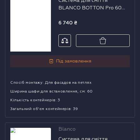
Система для сміття
сміття BLANCO
BLANCO BOTTON Pro 60
BOTTON Pro 60
Manual
Manual
6 740
₴
Під замовлення
Спосіб монтажу
:
Для фасадов на петлях
Ширина шафи для встановлення, см
:
60
Кількість контейнерів
:
3
Загальний об'єм контейнерів
:
39
Blanco
Система для
Система для сміття