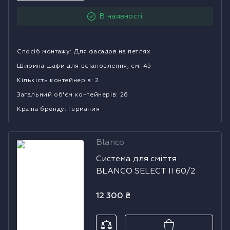
Холодильники
В наявності
Духові шафи
Спосіб монтажу
:
Для фасадов на петлях
Парові шафи
Ширина шафи для встановлення, см
:
45
Кількість контейнерів
:
2
Мікрохвильові печі
Загальний об'єм контейнерів
:
26
Країна бренду
:
Германия
Висувні ящики
Вакууматори
Blanco
Система для
Система для сміття
сміття BLANCO
Кавоварки
BLANCO SELECT II 60/2
SELECT II 60/2
Аксесуари до великої побутової техніки
12 300
₴
Поверхні з вбудованою витяжкою