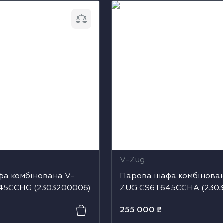
 комбінована V-ZUG
Парова шафа комбінована
 (2303200006)
CS6T645CCHA (230320001
V-Zug
а комбінована V-
Парова шафа комбінова
45CCHG (2303200006)
ZUG CS6T645CCHA (2303
255 000
₴