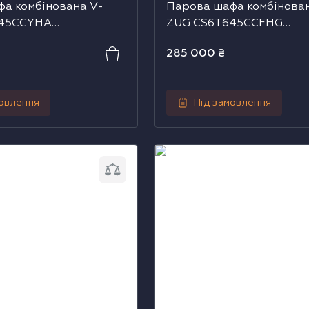
а комбінована V-
Парова шафа комбінова
645CCYHA
ZUG CS6T645CCFHG
09)
(2303300004)
285 000
₴
мовлення
Під замовлення
 комбінована V-ZUG
Парова шафа комбінована
HA (2304500009)
CS4T645CCHG (230310000