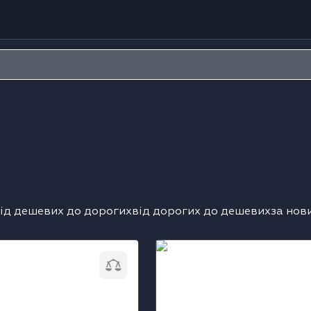
ід дешевих до дорогих
від дорогих до дешевих
за нов
комбінована Fulgor
Парова шафа комбінована 
4511TCX
Milano FCLCSO4510TEMBK