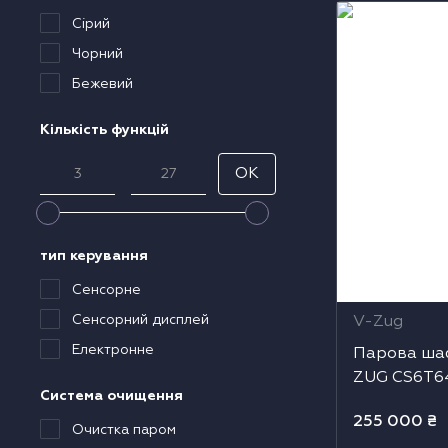
Парова шафа
Сірий
одонагрівачі
CS6T645CCHG
Чорний
Бежевий
ушильні машини
Кількість функцій
OK
тип керування
Сенсорне
Сенсорний дисплей
V-Zug
Електронне
Парова шаф
ZUG CS6T6
Система очищення
255 000
₴
Очистка паром