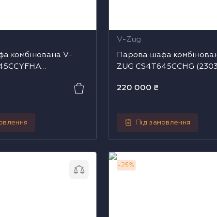
V-Zug
а комбінована V-
Парова шафа комбінова
645CCYFHA
ZUG CS4T645CCHG (2303
09)
220 000
₴
мовлення
Під замовлення
 комбінована з НВЧ V-
Парова шафа комбінована 
-
25
%
5CCHG (2304100007)
ZUG CSM6T645CCYHG (23