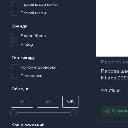
Парові шафи комб.
олодильники
Парові шафи
ухові шафи
Бренди
арові шафи
Fulgor Milano
V-Zug
ікрохвильові печі
Тип товару
Fulgor Mila
исувні ящики
Комби-пароварки
Парова шаф
Пароварки
Milano CCS
акууматори
Об'єм, л
44 715
₴
авоварки
OK
ксесуари до великої побутової техніки
В наявн
оверхні з вбудованою витяжкою
Колір основний