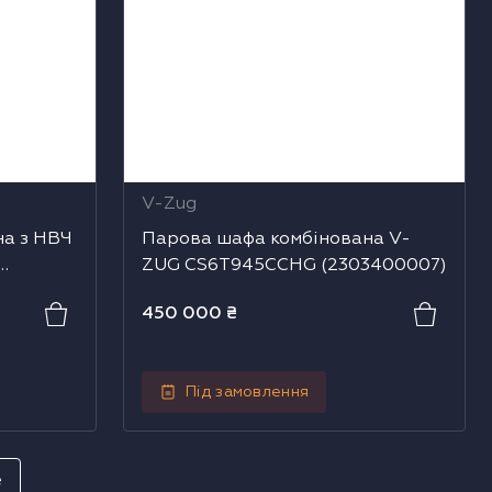
V-Zug
на з НВЧ
Парова шафа комбінована V-
ZUG CS6T945CCHG (2303400007)
450 000
₴
Під замовлення
е