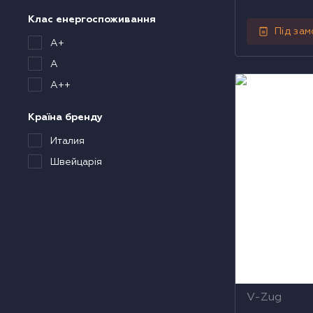
Клас енергоспоживання
Під за
A+
A
Парова шафа
A++
CS6T645CCYH
Країна бренду
Италия
Швейцарія
V-Zug