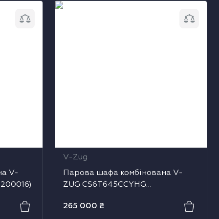
 V-ZUG
Парова шафа комбінована V-ZUG
6)
CS6T645CCYHG (2304300004)
V-Zug
на V-
Парова шафа комбінована V-
200016)
ZUG CS6T645CCYHG
(2304300004)
265 000
₴