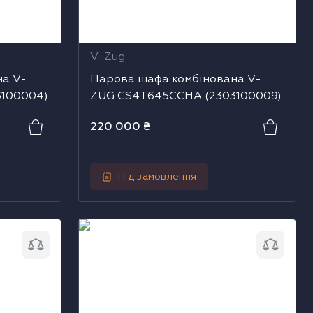
V-Zug
на V-
Парова шафа комбінована V-
100004)
ZUG CS4T645CCHA (2303100009)
220 000
₴
Під замовлення
з НВЧ V-
Парова шафа комбінована V-ZUG
04700004)
CS6T945CCHG (2303400007)