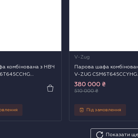
V-Zug
а комбінована з НВЧ
Парова шафа комбінова
M6T645CCHG
V-ZUG CSM6T645CCYHG
7)
(2304700004)
380 000
₴
510 000
₴
мовлення
Під замовлення
Показати щ