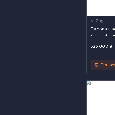
V-Zug
Парова шаф
ZUG CS6T
(23045000
325 000
₴
Під за
Парова шафа
ZUG CSM6T64