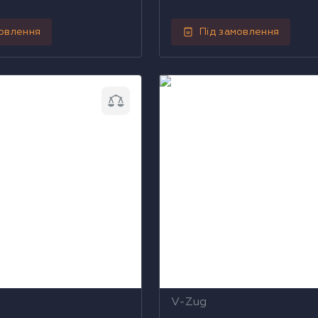
мовлення
Під замовлення
 комбінована V-ZUG
Парова шафа комбінована
A (2304300009)
CS6T645CCFHG (23033000
V-Zug