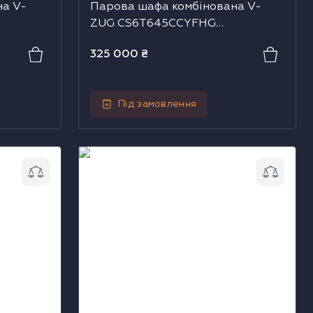
на V-
Парова шафа комбінована V-
ZUG CS6T645CCYFHG
(2304500004)
325 000
₴
Під замовлення
 V-ZUG
Парова шафа комбінована V-ZUG
4)
CS4T645CCHA (2303100009)