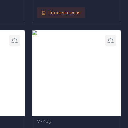
Під замовлення
 V-ZUG
Парова шафа комбінована V-ZUG
04)
CS6T645CCYFHG (2304500004)
V-Zug