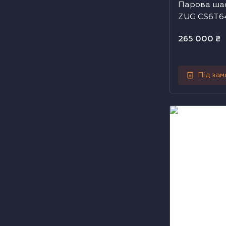
Парова шаф
ZUG CS6T
(23043000
265 000
₴
Під за
Парова шафа
CS6T645CCYF