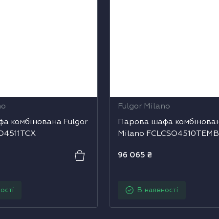
no
Fulgor Milano
а комбінована Fulgor
Парова шафа комбінован
O4511TCX
Milano FCLCSO4510TEM
96 065
₴
ості
В наявності