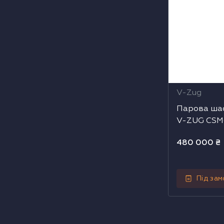
V-Zug
Парова шаф
V-ZUG CS
(230410000
480 000
₴
Під за