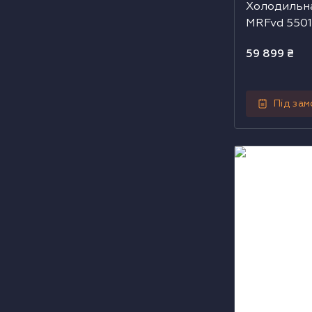
Холодильна
MRFvd 5501
59 899
₴
Під за
Холодильна ш
FKV 503