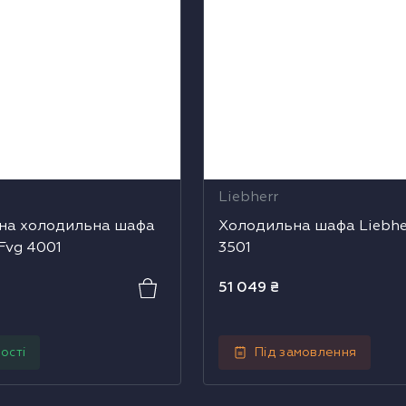
Liebherr
на холодильна шафа
Холодильна шафа Liebhe
Fvg 4001
3501
51 049
₴
ості
Під замовлення