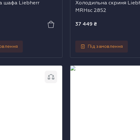
 шафа Liebherr
Холодильна скриня Liebh
MRHsc 2852
37 449
₴
мовлення
Під замовлення
афа-вітрина Liebherr
Холодильна шафа-вітрина 
FKDv 4523