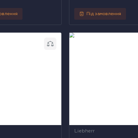
мовлення
Під замовлення
шафа Liebherr MRFvd
Холодильна скриня Liebhe
2852
Liebherr