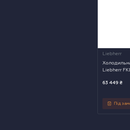
Liebherr
Холодильн
Liebherr FK
63 449
₴
Під за