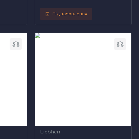
Під замовлення
rr MRHsc
Холодильна скриня Liebherr MRHsc
2862
Liebherr