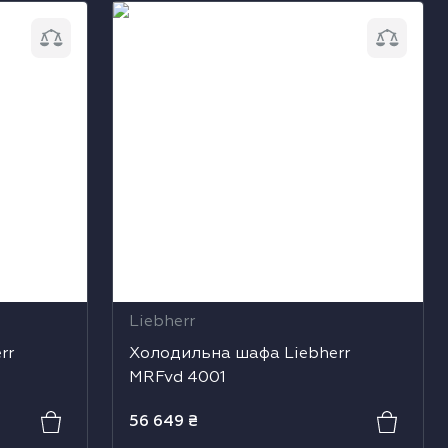
r MRFvd
Холодильна шафа Liebherr MRFvd
4001
Liebherr
rr
Холодильна шафа Liebherr
MRFvd 4001
56 649
₴