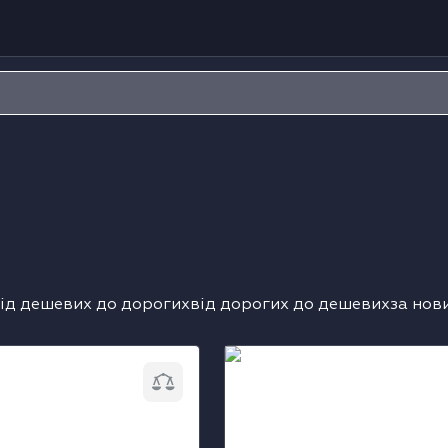
ід дешевих до дорогих
від дорогих до дешевих
за нов
 холодильна шафа
Холодильна шафа Liebherr
vg 4001
3501