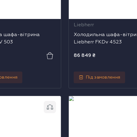
Liebherr
а шафа-вітрина
Холодильна шафа-вітри
V 503
Liebherr FKDv 4523
86 849
₴
мовлення
Під замовлення
афа-вітрина Liebherr
Холодильна шафа-вітрина 
BCv 1103