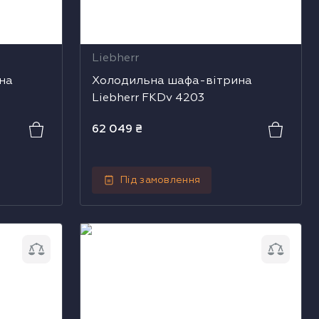
Liebherr
на
Холодильна шафа-вітрина
Liebherr FKDv 4203
62 049
₴
Під замовлення
Liebherr
Холодильна шафа-вітрина Liebherr
FKDv 4213 744