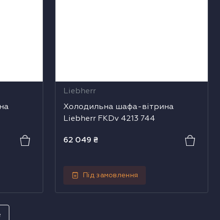
Liebherr
на
Холодильна шафа-вітрина
Liebherr FKDv 4213 744
62 049
₴
Під замовлення
е