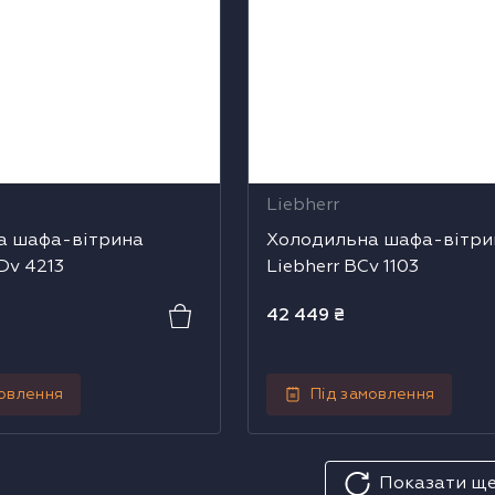
Liebherr
а шафа-вітрина
Холодильна шафа-вітри
Dv 4213
Liebherr BCv 1103
42 449
₴
мовлення
Під замовлення
Показати щ