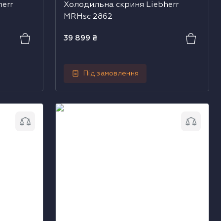
err
Холодильна скриня Liebherr
MRHsc 2862
39 899
₴
Під замовлення
Liebherr
Холодильна шафа-вітрина Liebherr
FKDv 4203