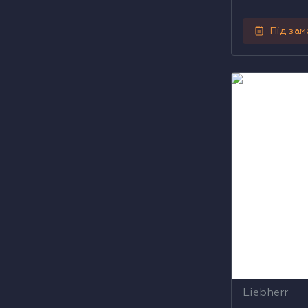
Під за
Холодильна 
5501
Liebherr