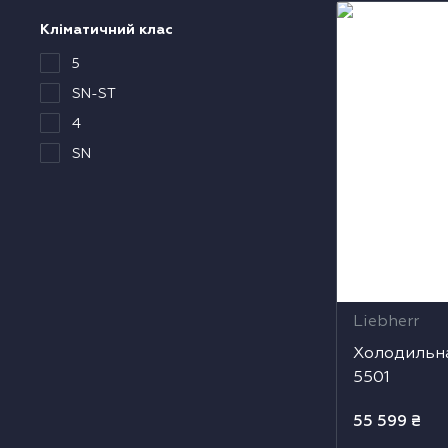
Холодильна ш
Кліматичний клас
одонагрівачі
5501
5
ушильні машини
SN-ST
4
SN
Liebherr
Холодильна
5501
55 599
₴