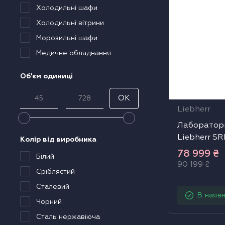
Холодильні шафи
олодильники
Холодильні вітрини
ухові шафи
Морозильні шафи
Медичне обладнання
арові шафи
Об'єм одиниці
ікрохвильові печі
OK
Liebherr
исувні ящики
Лаборатор
Liebherr SR
акууматори
Колір від виробника
78 999
₴
Білий
90 199
₴
авоварки
Сріблястий
Сталевий
ксесуари до великої побутової техніки
В наявн
Чорний
Сталь нержавіюча
оверхні з вбудованою витяжкою