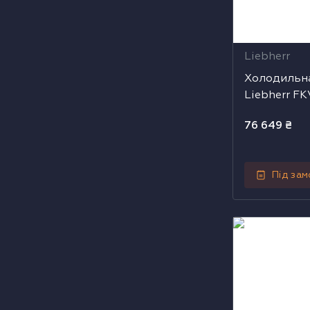
Liebherr
Холодильн
Liebherr FK
76 649
₴
Під за
Холодильна ш
FKDv 4213