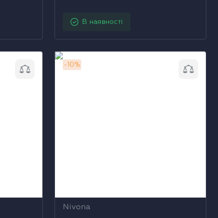
В наявності
 NIVONA
Кавомашина автоматична NIVONA
-
10
%
CafeRomatica 790
Nivona