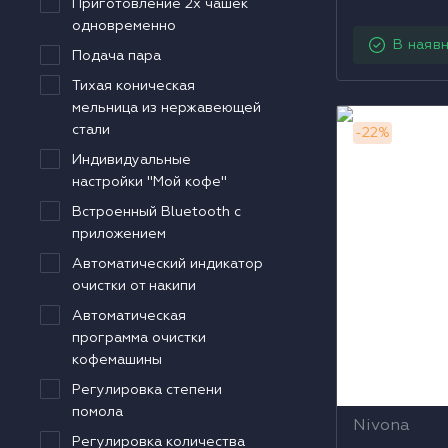
Приготовление 2х чашек
одновременно
В наявн
Подача пара
Тихая коническая
мельница из нержавеющей
Кавомашина 
стали
-
22
%
CafeRomatic
Индивидуальные
настройки "Мой кофе"
Встроенный Bluetooth с
приложением
Автоматический индикатор
очистки от накипи
Автоматическая
программа очистки
кофемашины
Регулировка степени
помола
Nivona
Регулировка количества