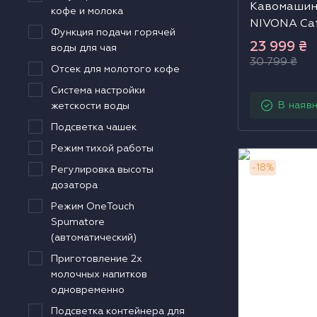
Кавомашин
кофе и молока
NIVONA Ca
Функция подачи горячей
23 999
₴
воды для чая
30 799
₴
Отсек для молотого кофе
Система настройки
В наявн
жетскости воды
Подсветка чашек
Режим тихой работы
Кавомашина 
-
18
%
Регулировка высоты
CafeRomatic
дозатора
Режим OneTouch
Spumatore
(автоматический)
Приготовление 2х
молочных напитков
одновременно
Подсветка контейнера для