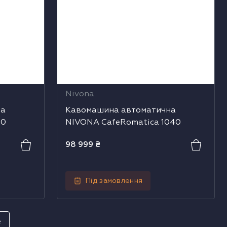
Nivona
на
Кавомашина автоматична
30
NIVONA CafeRomatica 1040
98 999
₴
Під замовлення
е