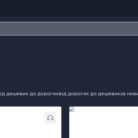
ід дешевих до дорогих
від дорогих до дешевих
за нов
автоматична NIVONA
Кавомашина автоматична
a 820
CafeRomatica 795