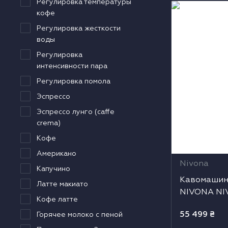
Регулировка температуры
Кавомашина 
кофе
одонагрівачі
NIVO 8101
Регулировка жесткости
воды
ушильні машини
Регулировка
интенсивности пара
Регулировка помола
Эспрессо
Эспрессо лунго (caffe
crema)
Кофе
Американо
Nivona
Капучино
Кавомашин
Латте макиато
NIVONA NIV
Кофе латте
55 499
₴
Горячее молоко с пеной