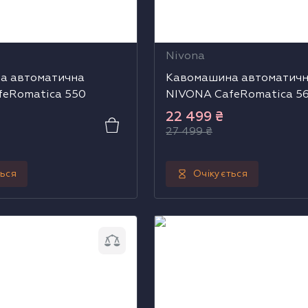
Nivona
а автоматична
Кавомашина автоматич
feRomatica 550
NIVONA CafeRomatica 5
22 499
₴
27 499
₴
ться
Очікується
автоматична NIVONA
Кавомашина автоматична
 825
CafeRomatica 930