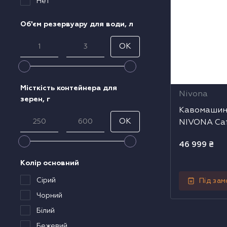
Нет
Об'єм резервуару для води, л
OK
Місткість контейнера для
Nivona
зерен, г
Кавомашин
OK
NIVONA Ca
46 999
₴
Колір основний
Сірий
Під за
Чорний
Білий
Бежевий