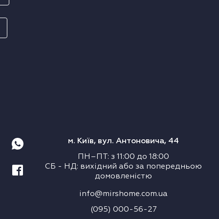
м. Київ, вул. Антоновича, 44
ПН–ПТ
:
з
11:00
до
18:00
СБ
-
НД
:
вихідний або за попередньою
домовленістю
info@mirshome.com.ua
(095) 000-56-27