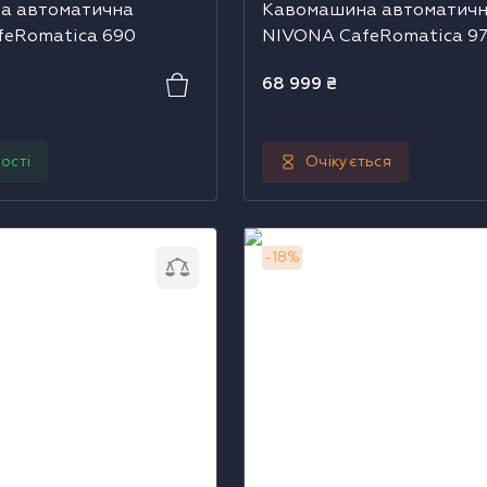
а автоматична
Кавомашина автоматич
feRomatica 690
NIVONA CafeRomatica 9
68 999
₴
ості
Очікується
автоматична NIVONA
Кавомашина автоматична
-
18
%
a 550
CafeRomatica 560