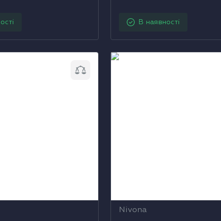
ості
В наявності
автоматична NIVONA
Кавомашина автоматична
a 690
CafeRomatica 970
Nivona