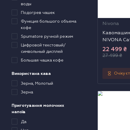
воды
Подогрев чашек
Функция большого объема
Nivona
кофе
Кавомашин
Spumatore ручной режим
NIVONA Ca
Цифровой текстовый/
22 499
₴
символьный дисплей
27 499
₴
Большая чашка кофе
Очікує
Використана кава
Зерна, Молотый
Зерна
Кавомашина 
CafeRomatica
Приготування молочних
напоїв
Да