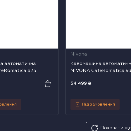
Nivona
а автоматична
Кавомашина автоматич
feRomatica 825
NIVONA CafeRomatica 9
54 499
₴
мовлення
Під замовлення
Показати щ