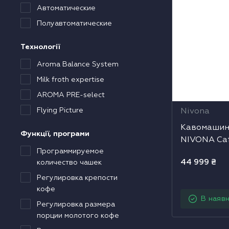
Автоматические
олодильники
Полуавтоматические
ухові шафи
Технології
арові шафи
Aroma Balance System
Milk froth expertise
ікрохвильові печі
AROMA PRE-select
Flying Picture
Nivona
исувні ящики
Кавомашин
Функції, програми
NIVONA Ca
акууматори
Программируемое
44 999
₴
количество чашек
авоварки
Регулировка крепости
кофе
ксесуари до великої побутової техніки
В наявн
Регулировка размера
порции молотого кофе
оверхні з вбудованою витяжкою