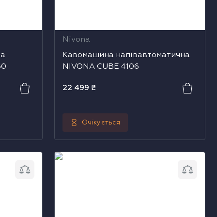
Nivona
на
Кавомашина напівавтоматична
60
NIVONA CUBE 4106
22 499
₴
Очікується
 NIVONA
Кавомашина автоматична NIVONA
CafeRomatica 1040