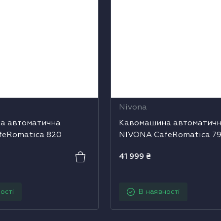
Nivona
а автоматична
Кавомашина автоматич
feRomatica 820
NIVONA CafeRomatica 7
41 999
₴
ості
В наявності