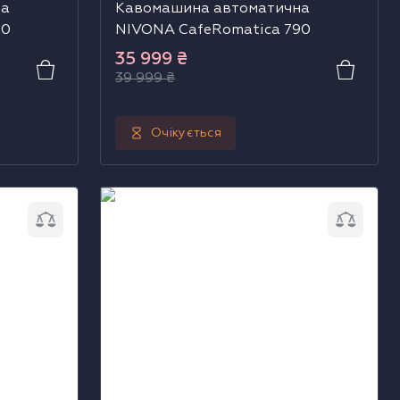
на
Кавомашина автоматична
70
NIVONA CafeRomatica 790
35 999
₴
39 999
₴
Очікується
 NIVONA
Кавомашина напівавтоматична
NIVONA CUBE 4106