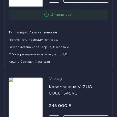
Водонагрівачі
В наявності
Сушильні машини
Тип товару
:
Автоматические
Потужність приладу, Вт
:
1350
Використана кава
:
Зерна, Молотый
Об'єм резервуару для води, л
:
1,8
Країна бренду
:
Франция
V-Zug
Кавомашина V-
Кавомашина V-ZUG
ZUG
COC6T645VG
COC6T645VG
(2500500003)
(2500500003)
245 000
₴