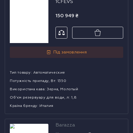
1CFEVS
150 949
₴
Під замовлення
Тип товару
:
Автоматические
Потужність приладу, Вт
:
1350
Використана кава
:
Зерна, Молотый
Об'єм резервуару для води, л
:
1,8
Країна бренду
:
Италия
Barazza
Кавомашина