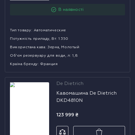
Холодильники
В наявності
Духові шафи
Тип товару
:
Автоматические
Парові шафи
Потужність приладу, Вт
:
1 350
Використана кава
:
Зерна, Молотый
Мікрохвильові печі
Об'єм резервуару для води, л
:
1,8
Країна бренду
:
Франция
Висувні ящики
Вакууматори
De Dietrich
Кавомашина
Кавомашина De Dietrich
De Dietrich
Кавоварки
DKD4810N
DKD4810N
Аксесуари до великої побутової техніки
123 999
₴
Поверхні з вбудованою витяжкою