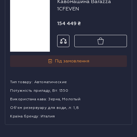
Кавомашина Barazza
Barazza
1CFEVEN
1CFEVEN
154 449
₴
Під замовлення
Тип товару
:
Автоматические
Потужність приладу, Вт
:
1350
Використана кава
:
Зерна, Молотый
Об'єм резервуару для води, л
:
1,8
Країна бренду
:
Италия