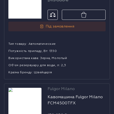
245 000
₴
Під замовлення
Тип товару
:
Автоматические
Потужність приладу, Вт
:
1350
Використана кава
:
Зерна, Молотый
Об'єм резервуару для води, л
:
2,3
Країна бренду
:
Швейцарія
Fulgor Milano
Кавомашина
Кавомашина Fulgor Milano
Fulgor Milano
FCM4500TFX
FCM4500TFX