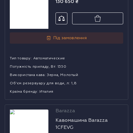
130 650
₴
Під замовлення
Тип товару
:
Автоматические
Потужність приладу, Вт
:
1350
Використана кава
:
Зерна, Молотый
Об'єм резервуару для води, л
:
1,8
Країна бренду
:
Италия
Barazza
Кавомашина
Кавомашина Barazza
Barazza 1CFEVG
1CFEVG