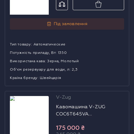
Під замовлення
Тип товару
:
Автоматические
Потужність приладу, Вт
:
1350
Використана кава
:
Зерна, Молотый
Об'єм резервуару для води, л
:
2,3
Країна бренду
:
Швейцарія
V-Zug
Кавомашина V-
Кавомашина V-ZUG
ZUG
COC6T645VA
COC6T645VA
(2500500005)
(2500500005)
175 000
₴