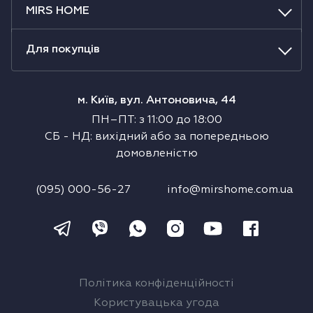
MIRS HOME
Холодильники
Духові шафи
Для покупців
Парові шафи
м. Київ, вул. Антоновича, 44
ПН–ПТ
:
з
11:00
до
18:00
Мікрохвильові печі
СБ
-
НД
:
вихідний або за попередньою
домовленістю
Висувні ящики
(095) 000-56-27
info@mirshome.com.ua
Вакууматори
Кавоварки
Аксесуари до великої побутової техніки
Політика конфіденційності
Поверхні з вбудованою витяжкою
Користувацька угода