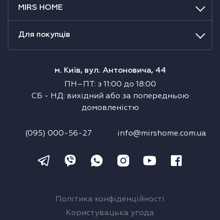
MIRS HOME
Холодильники
Духові шафи
Для покупців
Парові шафи
м. Київ, вул. Антоновича, 44
ПН–ПТ
:
з
11:00
до
18:00
Мікрохвильові печі
СБ
-
НД
:
вихідний або за попередньою
домовленістю
Висувні ящики
(095) 000-56-27
info@mirshome.com.ua
Вакууматори
Кавоварки
Аксесуари до великої побутової техніки
Політика конфіденційності
Поверхні з вбудованою витяжкою
Користувацька угода