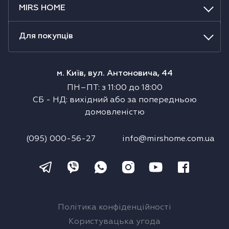
MIRS HOME
Холодильники
Духові шафи
Для покупців
Парові шафи
м. Київ, вул. Антоновича, 44
ПН–ПТ
:
з
11:00
до
18:00
Мікрохвильові печі
СБ
-
НД
:
вихідний або за попередньою
домовленістю
Висувні ящики
(095) 000-56-27
info@mirshome.com.ua
Вакууматори
Кавоварки
Аксесуари до великої побутової техніки
Політика конфіденційності
Поверхні з вбудованою витяжкою
Користувацька угода