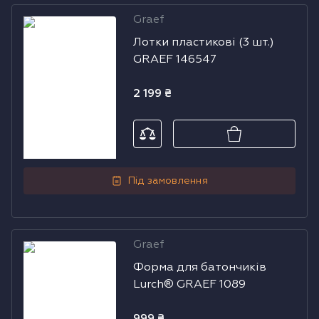
Graef
Лотки
Водонагрівачі
Лотки пластикові (3 шт.)
пластикові (3
GRAEF 146547
Сушильні машини
шт.) GRAEF
146547
2 199
₴
Під замовлення
Graef
Форма для
Форма для батончиків
батончиків
Lurch® GRAEF 1089
Lurch® GRAEF
1089