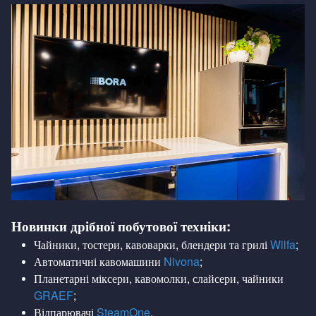
Новинки дрібної побутової техніки:
Чайники, тостери, кавоварки, блендери та грилі
Wilfa
;
Автоматичні кавомашини
Nivona
;
Планетарні міксери, кавомолки, слайсери, чайники
GRAEF
;
Відпарювачі
SteamOne
.