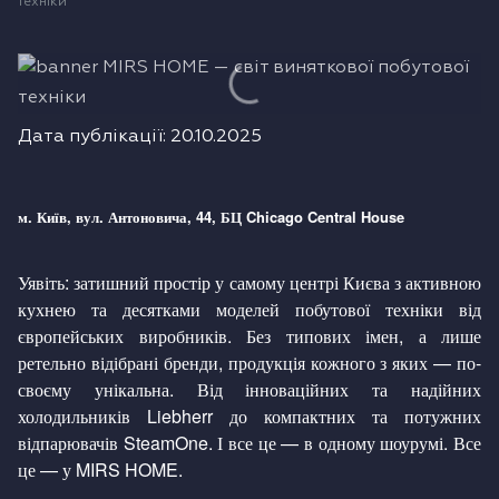
техніки
Холодильники
Духові шафи
Парові шафи
Дата публікації:
20.10.2025
Мікрохвильові печі
м. Київ, вул. Антоновича, 44,
БЦ Chicago Central House
Висувні ящики
Уявіть: затишний простір у самому центрі Києва з активною
кухнею та десятками моделей побутової техніки від
Вакууматори
європейських виробників. Без типових імен, а лише
ретельно відібрані бренди, продукція кожного з яких — по-
Кавоварки
своєму унікальна. Від інноваційних та надійних
холодильників Liebherr до компактних та потужних
Аксесуари до великої побутової техніки
відпарювачів SteamOne. І все це — в одному шоурумі. Все
це — у MIRS HOME.
Поверхні з вбудованою витяжкою