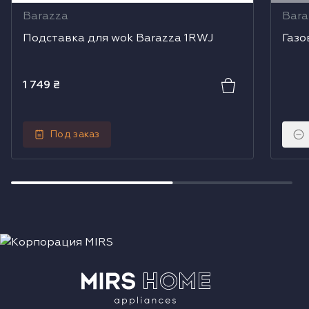
Barazza
Bara
Подставка для wok Barazza 1RWJ
Газо
1 749
₴
Под заказ