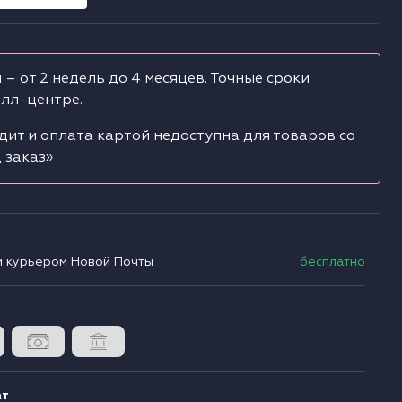
Д
Б
О
Д
Я
С
 – от 2 недель до 4 месяцев. Точные сроки
олл-центре.
Д
П
Э
дит и оплата картой недоступна для товаров со
Д
Ф
С
 заказ»
Д
Д
А
Д
А
С
и курьером Новой Почты
бесплатно
Д
Д
Д
ат