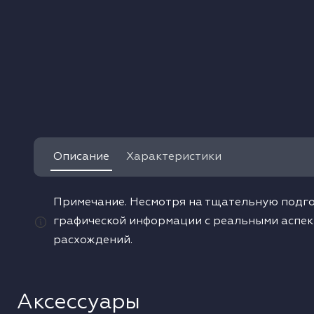
одонагреватели
ушильные машины
Описание
Характеристики
Примечание. Несмотря на тщательную подго
графической информации с реальными аспек
расхождений.
Аксессуары