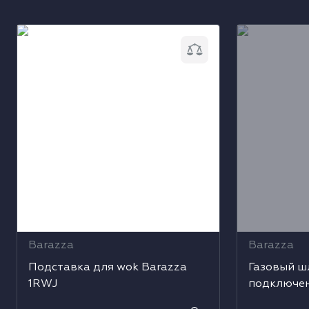
Подставка для wok Barazza 1RWJ
Газовый шла
м
Barazza
Barazza
Подставка для wok Barazza
Газовый ш
1RWJ
подключен