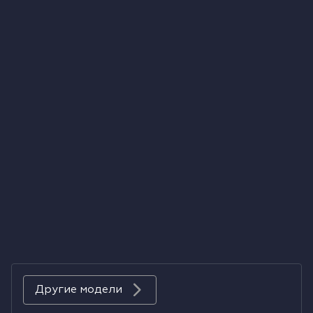
Холодильники
Духовые шкафы
Паровые шкафы
Микроволновые печи
Выдвижные ящики
Вакууматоры
Кофемашины
Аксессуары к крупной бытовой технике
Другие модели
Поверхности со встроенной вытяжкой