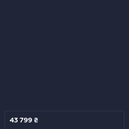
Холодильники
Духовые шкафы
Паровые шкафы
Микроволновые печи
Выдвижные ящики
Вакууматоры
Кофемашины
Аксессуары к крупной бытовой технике
43 799
₴
Поверхности со встроенной вытяжкой