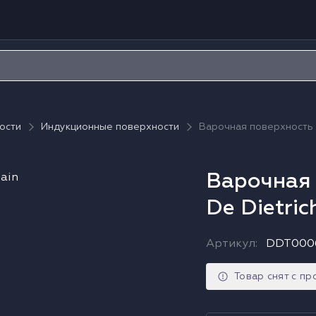
ости
Индукционные поверхности
Варочная поверхность 
Варочная 
De Dietri
Артикул
:
DDT000
Товар снят с п