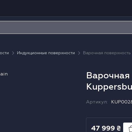
ости
Индукционные поверхности
Варочная поверхность 
Варочная 
Kuppersbu
Артикул
:
KUP002
47 999
₴