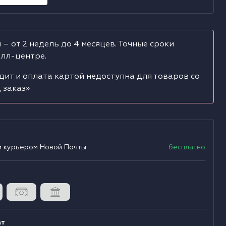
Д
Б
О
Д
Я
С
 – от 2 недель до 4 месяцев. Точные сроки
олл-центре.
Д
П
Э
дит и оплата картой недоступна для товаров со
Д
Ф
С
 заказ»
Д
Д
А
Д
А
С
и курьером Новой Почты
бесплатно
Д
Д
Д
ат