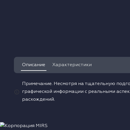
одонагреватели
ушильные машины
Описание
Характеристики
Примечание. Несмотря на тщательную подго
графической информации с реальными аспек
расхождений.