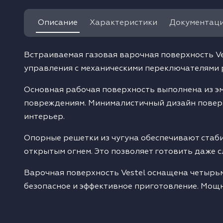
одонагреватели
Описание
Характеристики
Документац
ушильные машины
Встраиваемая газовая варочная поверхность Ve
управления с механическими переключателями р
Основная рабочая поверхность выполнена из эм
повреждениям. Минималистичный дизайн поверх
интерьер.
Опорные решетки из чугуна обеспечивают стаб
открытым огнем. Это позволяет готовить даже 
Варочная поверхность Vestel оснащена четырьм
безопасное и эффективное приготовление. Мощность