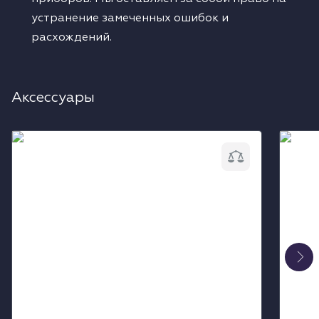
устранение замеченных ошибок и
расхождений.
Аксессуары
Набор соединительных планок V-ZUG
Защит
H63789
ниши 