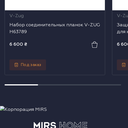
V-Zug
V-Z
Набор соединительных планок V-ZUG
Защи
H63789
для 
6 600
₴
6 60
Под заказ