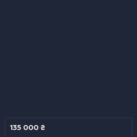
Холодильники
Духовые шкафы
Паровые шкафы
Микроволновые печи
Выдвижные ящики
Вакууматоры
Кофемашины
Аксессуары к крупной бытовой технике
135 000
₴
Поверхности со встроенной вытяжкой