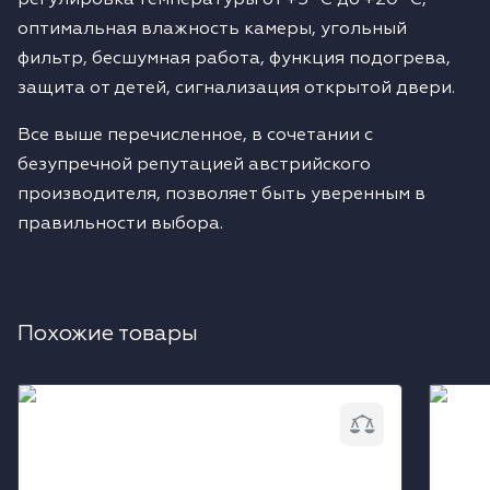
регулировка температуры от +5 °C до +20 °C,
оптимальная влажность камеры, угольный
фильтр, бесшумная работа, функция подогрева,
защита от детей, сигнализация открытой двери.
Все выше перечисленное, в сочетании с
безупречной репутацией австрийского
производителя, позволяет быть уверенным в
правильности выбора.
Похожие товары
Встраиваемый винный шкаф Liebherr
Встра
EWTgb 1683
WKEes