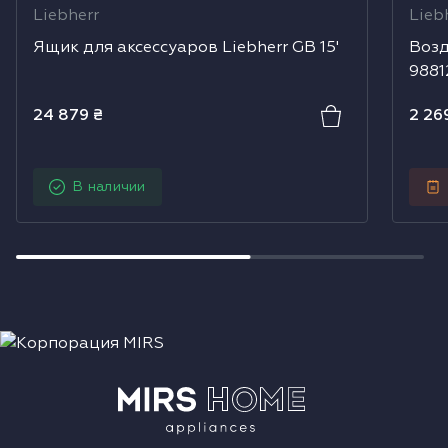
Liebherr
Lieb
Ящик для аксессуаров Liebherr GB 15'
Возд
9881
24 879
₴
2 26
В наличии