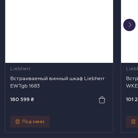
Liebherr
Lieb
Встраиваемый винный шкаф Liebherr
Встр
EWTgb 1683
WKE
180 599
₴
101 
Под заказ