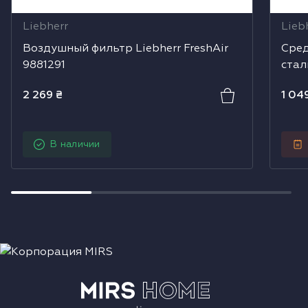
Liebherr
Lieb
Воздушный фильтр Liebherr FreshAir
Сред
9881291
стал
2 269
₴
1 04
В наличии