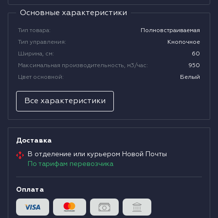
Основные характеристики
Водонагреватели
Тип товара
:
Полновстраиваемая
Тип управления
:
Кнопочное
Сушильные машины
Ширина, см
:
60
Mаксимальная производительность, м3/час
:
950
Цвет основной
:
Белый
Все характеристики
Доставка
В отделение или курьером Новой Почты
По тарифам перевозчика
Оплата