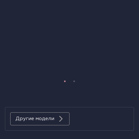
Холодильники
Духовые шкафы
Паровые шкафы
Микроволновые печи
Выдвижные ящики
Вакууматоры
Кофемашины
Аксессуары к крупной бытовой технике
Другие модели
Поверхности со встроенной вытяжкой