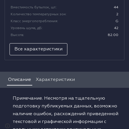
Вместимость бутылок, шт.
:
44
Водонагреватели
Количество температурных зон
:
2
Класс энергопотребления
:
G
Сушильные машины
Уровень шума, дБ
:
42
Высота
:
82.00
Все характеристики
Описание
Характеристики
Примечание. Несмотря на тщательную
подготовку публикуемых данных, возможно
наличие ошибок, расхождений приведенной
текстовой и графической информации с