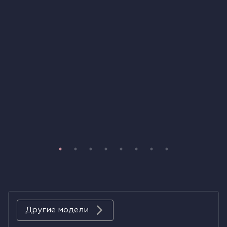
Холодильники
Духовые шкафы
Паровые шкафы
Микроволновые печи
Выдвижные ящики
Вакууматоры
Кофемашины
Аксессуары к крупной бытовой технике
Другие модели
Поверхности со встроенной вытяжкой