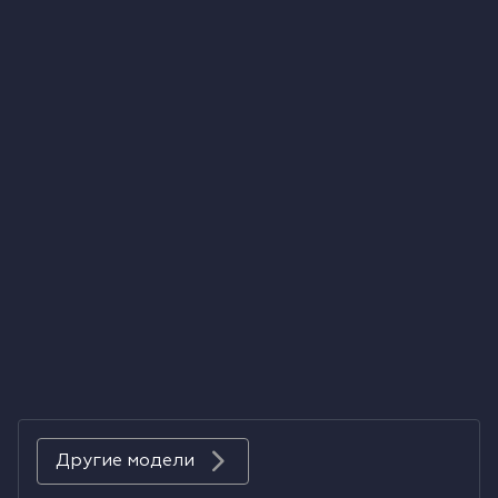
Холодильники
Духовые шкафы
Паровые шкафы
Микроволновые печи
Выдвижные ящики
Вакууматоры
Кофемашины
Аксессуары к крупной бытовой технике
Другие модели
Поверхности со встроенной вытяжкой