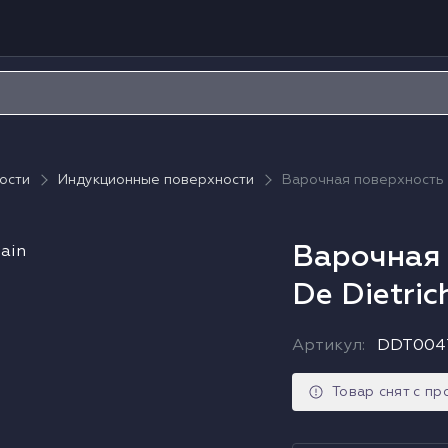
ости
Индукционные поверхности
Варочная поверхность 
Варочная 
De Dietri
Артикул
:
DDT004
Товар снят с п