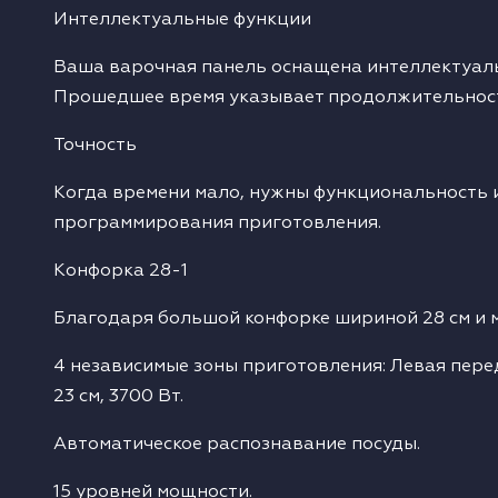
Интеллектуальные функции
одонагреватели
Ваша варочная панель оснащена интеллектуаль
Прошедшее время указывает продолжительност
ушильные машины
Точность
Когда времени мало, нужны функциональность и 
программирования приготовления.
Конфорка 28-1
Благодаря большой конфорке шириной 28 см и м
4 независимые зоны приготовления: Левая передня
23 см, 3700 Вт.
Автоматическое распознавание посуды.
15 уровней мощности.