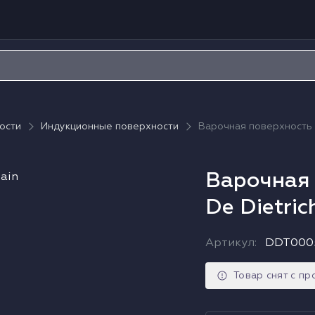
ости
Индукционные поверхности
Варочная поверхность 
Варочная 
De Dietri
Артикул
:
DDT000
Товар снят с п