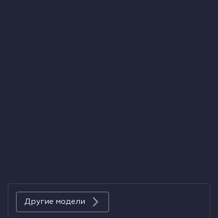
Холодильники
Духовые шкафы
Паровые шкафы
Микроволновые печи
Выдвижные ящики
Вакууматоры
Кофемашины
Аксессуары к крупной бытовой технике
Другие модели
Поверхности со встроенной вытяжкой