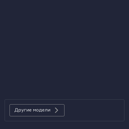
Холодильники
Духовые шкафы
Паровые шкафы
Микроволновые печи
Выдвижные ящики
Вакууматоры
Кофемашины
Аксессуары к крупной бытовой технике
Другие модели
Поверхности со встроенной вытяжкой