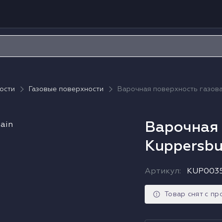
ости
Газовые поверхности
Варочная поверхность газова
Варочная 
Kuppersbu
Артикул
:
KUP003
Товар снят с п