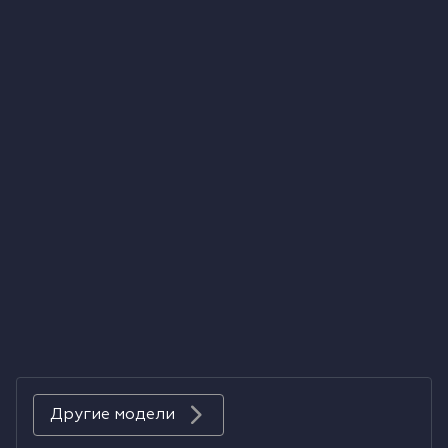
Холодильники
Духовые шкафы
Паровые шкафы
Микроволновые печи
Выдвижные ящики
Вакууматоры
Кофемашины
Аксессуары к крупной бытовой технике
Другие модели
Поверхности со встроенной вытяжкой