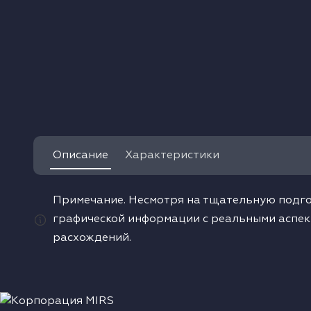
одонагреватели
ушильные машины
Описание
Характеристики
Примечание. Несмотря на тщательную подго
графической информации с реальными аспек
расхождений.