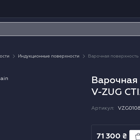
ости
Индукционные поверхности
Варочная поверхность
Варочная 
V-ZUG CTI
Артикул
:
VZG010
71 300
₴