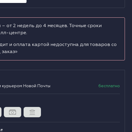
Д
Б
О
Д
Я
С
 – от 2 недель до 4 месяцев. Точные сроки
олл-центре.
Д
П
Э
дит и оплата картой недоступна для товаров со
Д
Ф
С
 заказ»
Д
Д
А
Д
А
С
и курьером Новой Почты
бесплатно
Д
Д
Д
ат