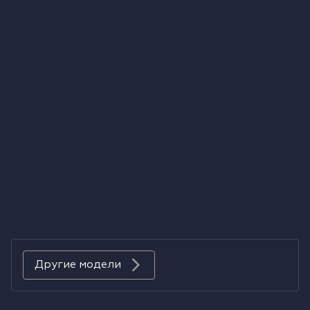
Холодильники
Духовые шкафы
Паровые шкафы
Микроволновые печи
Выдвижные ящики
Вакууматоры
Кофемашины
Аксессуары к крупной бытовой технике
Другие модели
Поверхности со встроенной вытяжкой