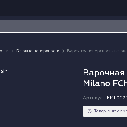
ости
Газовые поверхности
Варочная поверхность газов
Варочная 
Milano F
Артикул
:
FML002
Товар снят с п