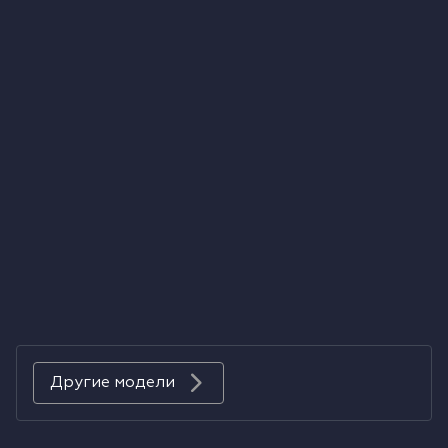
Холодильники
Духовые шкафы
Паровые шкафы
Микроволновые печи
Выдвижные ящики
Вакууматоры
Кофемашины
Аксессуары к крупной бытовой технике
Другие модели
Поверхности со встроенной вытяжкой