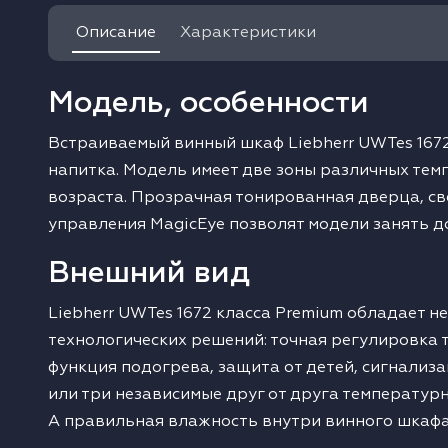
Описание
Характеристики
одонагреватели
ушильные машины
Модель, особенности
Встраиваемый винный шкаф Liebherr UWTes 1672
напитка. Модель имеет две зоны различных тем
возраста. Прозрачная тонированная дверца, св
управления MagicEye позволят модели занять д
Внешний вид
Liebherr UWTes 1672 класса Premium обладает н
технологических решений: точная регулировка 
функция подогрева, защита от детей, сигнализа
или три независимые друг от друга температур
А правильная влажность внутри винного шкафа