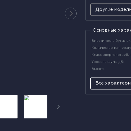
Другие модел
Основные хара
Вместимость бутылок,
Количество температ
Класс энергопотребл
Уровень шума, дБ
:
Высота
:
Все характери