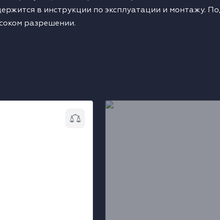
ержится в инструкции по эксплуатации и монтажу. П
соком разрешении.
я чистки
Средство для полировки
 стали Liebherr
нерж.стали Liebherr (Neobla
мл)