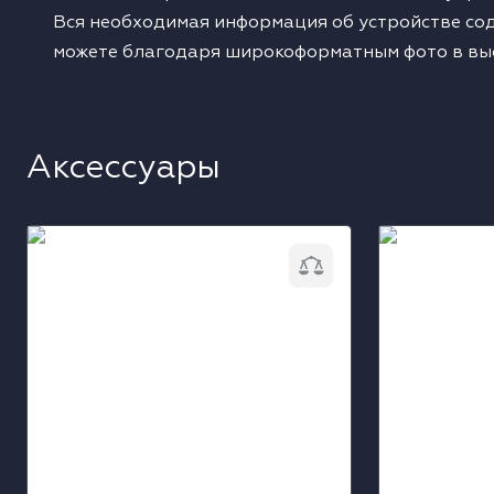
Вся необходимая информация об устройстве сод
можете благодаря широкоформатным фото в вы
Аксессуары
Воздушный фильтр Liebherr
Средство дл
FreshAir 9881289
нержавеющей
8409022