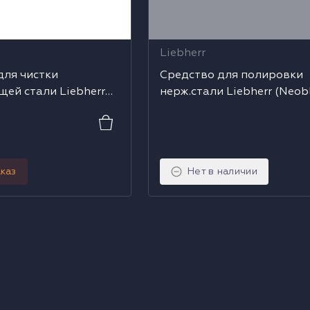
Liebherr
для чистки
Средство для полировки
ей стали Liebherr
нерж.стали Liebherr (Neob
250 мл)
каз
Нет в наличии