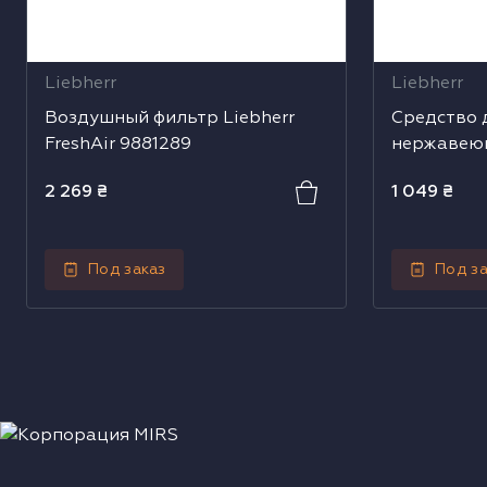
Liebherr
Liebherr
Воздушный фильтр Liebherr
Средство 
FreshAir 9881289
нержавеющ
8409022
2 269
₴
1 049
₴
Под заказ
Под за