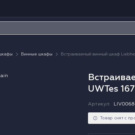
 шкафы
Винные шкафы
Встраиваемый винный шкаф Liebhe
Встраивае
UWTes 167
Артикул
:
LIV0068
Товар снят с п