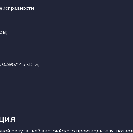
неисправности;
ры;
0,396/145 кВт.ч;
ция
ечной репутацией австрийского производителя, позво