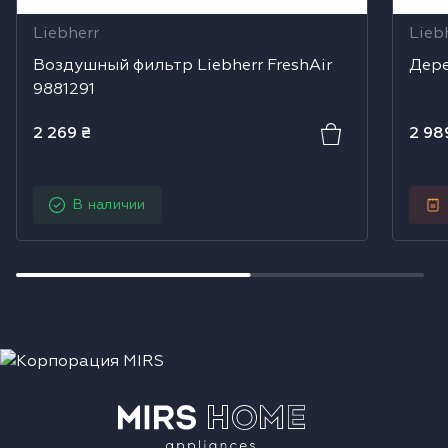
Liebherr
Lieb
Воздушный фильтр Liebherr FreshAir
Дере
9881291
2 269
₴
2 98
В наличии