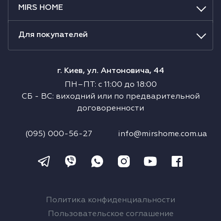
MIRS HOME
Холодильники
Духовые шкафы
Для покупателей
Паровые шкафы
г. Киев, ул. Антоновича, 44
ПН–ПТ
:
с
11:00
до
18:00
Микроволновые печи
СБ
-
ВС
:
виходний или по предварительной
договоренности
Выдвижные ящики
(095) 000-56-27
info@mirshome.com.ua
Вакууматоры
Кофемашины
Аксессуары к крупной бытовой технике
Политика конфиденциальности
Поверхности со встроенной вытяжкой
Пользовательское соглашение