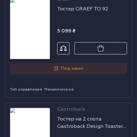
Тостер GRAEF
Тостер GRAEF TO 92
TO 92
5 099
₴
Под заказ
Тип управления
:
Механическое
Gastroback
Тостер на 2
Тостер на 2 слота
слота
Gastroback Design Toaster
Gastroback
Digital 2S 42395
Design Toaster