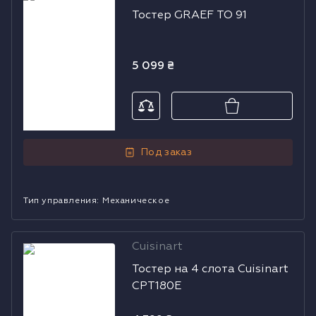
Тостер GRAEF TO 91
TO 91
5 099
₴
Под заказ
Тип управления
:
Механическое
Cuisinart
Тостер на 4
Тостер на 4 слота Cuisinart
слота Cuisinart
CPT180E
CPT180E