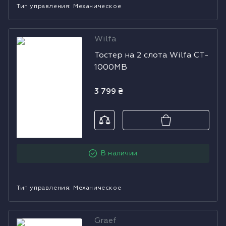
Тип управления
:
Механическое
Водонагреватели
Wilfa
Тостер на 2
Сушильные машины
Тостер на 2 слота Wilfa CT-
слота Wilfa CT-
1000MB
1000MB
3 799
₴
В наличии
Тип управления
:
Механическое
Graef
Тостер GRAEF