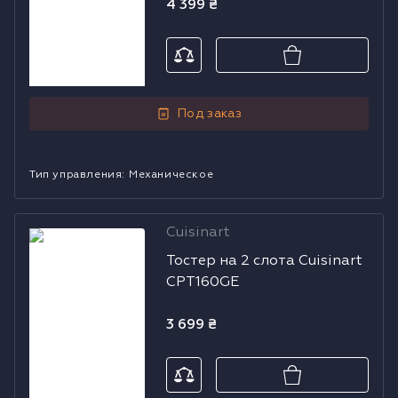
4 399
₴
Под заказ
Тип управления
:
Механическое
Cuisinart
Тостер на 2
Тостер на 2 слота Cuisinart
слота Cuisinart
CPT160GE
CPT160GE
3 699
₴