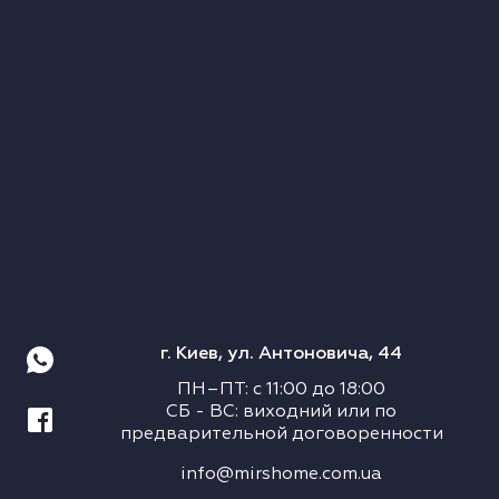
Д
Б
О
Д
Я
С
Д
П
Э
Д
Ф
С
Д
Д
А
Д
А
С
г. Киев, ул. Антоновича, 44
Д
ПН–ПТ
:
с
11:00
до
18:00
СБ
-
ВС
:
виходний или по
Д
предварительной договоренности
info@mirshome.com.ua
Д