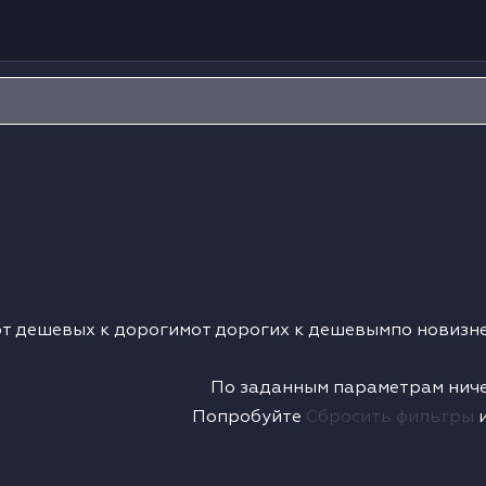
от дешевых к дорогим
от дорогих к дешевым
по новизн
По заданным параметрам ниче
Попробуйте
Сбросить фильтры