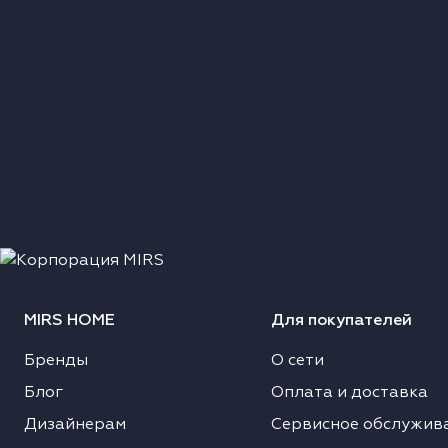
олодильники
уховые шкафы
аровые шкафы
икроволновые печи
ыдвижные ящики
акууматоры
MIRS HOME
Для покупателей
офемашины
Бренды
О сети
ксессуары к крупной бытовой технике
Блог
Оплата и доставка
Дизайнерам
Сервисное обслужив
оверхности со встроенной вытяжкой