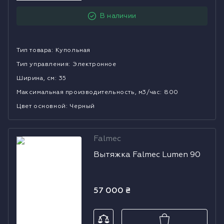
Холодильники
В наличии
Духовые шкафы
Тип товара
:
Купольная
Паровые шкафы
Тип управления
:
Электронное
Ширина, см
:
35
Микроволновые печи
Mаксимальная производительность, м3/час
:
800
Цвет основной
:
Черный
Выдвижные ящики
Вакууматоры
Falmec
Вытяжка
Вытяжка Falmec Lumen 90
Falmec Lumen
Кофемашины
90
Аксессуары к крупной бытовой технике
57 000
₴
Поверхности со встроенной вытяжкой