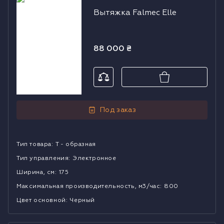
Вытяжка
Вытяжка Falmec Elle
Falmec Elle
88 000
₴
Под заказ
Тип товара
:
Т - образная
Тип управления
:
Электронное
Ширина, см
:
175
Mаксимальная производительность, м3/час
:
800
Цвет основной
:
Черный