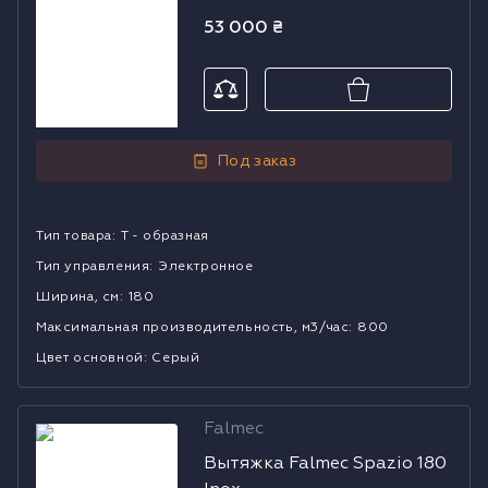
53 000
₴
Под заказ
Тип товара
:
Т - образная
Тип управления
:
Электронное
Ширина, см
:
180
Mаксимальная производительность, м3/час
:
800
Цвет основной
:
Серый
Falmec
Вытяжка
Вытяжка Falmec Spazio 180
Falmec Spazio