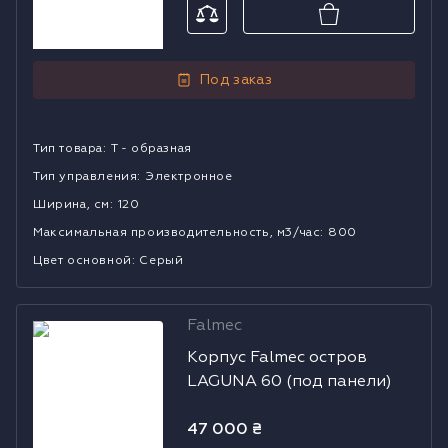
Под заказ
Тип товара
:
Т - образная
Тип управления
:
Электронное
Ширина, см
:
120
Mаксимальная производительность, м3/час
:
800
Цвет основной
:
Серый
Falmec
Корпус Falmec
Корпус Falmec остров
остров
LAGUNA 60 (под панели)
LAGUNA 60
(под панели)
47 000
₴