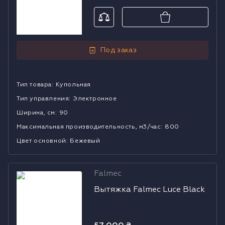
Под заказ
Тип товара
:
Купольная
Тип управления
:
Электронное
Ширина, см
:
90
Mаксимальная производительность, м3/час
:
800
Цвет основной
:
Бежевый
Falmec
Вытяжка
Вытяжка Falmec Luce Black
Falmec Luce
Black