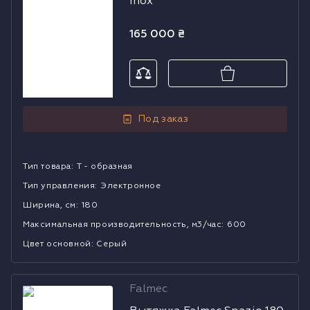
Inox
180 Inox
165 000
₴
Под заказ
Тип товара
:
Т - образная
Тип управления
:
Электронное
Ширина, см
:
180
Mаксимальная производительность, м3/час
:
600
Цвет основной
:
Серый
Falmec
Вытяжка