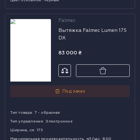
Цвет основной
:
Черный
Falmec
Вытяжка
Вытяжка Falmec Lumen 175
Falmec Lumen
DX
175 DX
83 000
₴
Под заказ
Тип товара
:
Т - образная
Тип управления
:
Электронное
Ширина, см
:
175
Mаксимальная производительность, м3/час
:
800