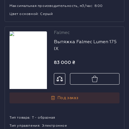
Mаксимальная производительность, м3/час
:
800
Цвет основной
:
Серый
Falmec
Вытяжка
Вытяжка Falmec Lumen 175
Falmec Lumen
IX
175 IX
83 000
₴
Под заказ
Тип товара
:
Т - образная
Тип управления
:
Электронное