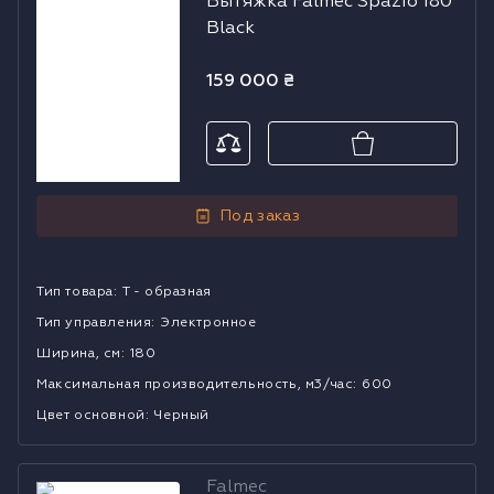
Вытяжка Falmec Spazio 180
Falmec Spazio
Black
180 Black
159 000
₴
Под заказ
Тип товара
:
Т - образная
Тип управления
:
Электронное
Ширина, см
:
180
Mаксимальная производительность, м3/час
:
600
Цвет основной
:
Черный
Falmec