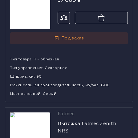
57 000
₴
Под заказ
Тип товара
:
Т - образная
Тип управления
:
Сенсорное
Ширина, см
:
90
Mаксимальная производительность, м3/час
:
800
Цвет основной
:
Серый
Falmec
Вытяжка
Вытяжка Falmec Zenith
Falmec Zenith
NRS
NRS