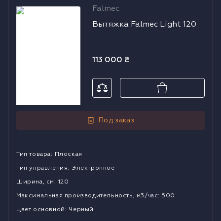
Falmec
Вытяжка
Вытяжка Falmec Light 120
Falmec Light
120
113 000
₴
Под заказ
Тип товара
:
Плоская
Тип управления
:
Электронное
Ширина, см
:
120
Mаксимальная производительность, м3/час
:
500
Цвет основной
:
Черный