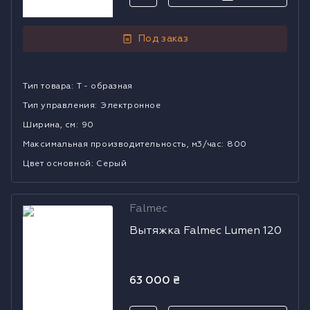
Водонагреватели
Под заказ
Сушильные машины
Тип товара
:
Т - образная
Тип управления
:
Электронное
Ширина, см
:
90
Mаксимальная производительность, м3/час
:
800
Цвет основной
:
Серый
Falmec
Вытяжка
Вытяжка Falmec Lumen 120
Falmec Lumen
120
63 000
₴